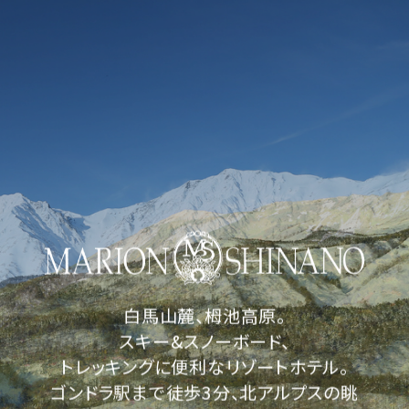
JA
EN
ホーム
客室
温泉・施設
料理
白馬山麓、栂池高原。
宿泊プラン
スキー&スノーボード、
トレッキングに便利なリゾートホテル。
アクセス
ゴンドラ駅まで徒歩3分、北アルプスの眺