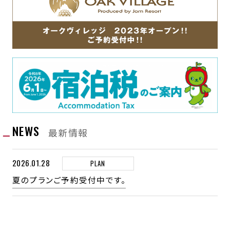
ウォーターサーバーの設置
大浴場や客室お風呂用のシャワーチェア
客室清掃
ペットボトル廃止に向けた取り組み
の貸し出し（数に限りがございます）
客室清掃の際は十分な換気を行い、ルーム
キーやドアノブの他TVリモコン、電話等のお
全館LED化
筆談用のタブレットのご用意
客様が手にされる備品の消毒を行い、衛生
廃棄食材の減少に向けた取り組み
テレビの字幕設定可能なリモコン（全室対
管理を徹底
応）
地産地消における海洋資源や陸の資源の保
スタッフの取り組み
護（廃棄食材の減少に向けた取り組み）
車椅子の貸し出し（数に限りがございま
スタッフのマスクの着用
す）
今後の目標
NEWS
手洗い等の衛生管理と検温等体調管理の徹
最新情報
プラスチック製品の廃止（アメニティ類の持
底
参推進）
2026.01.28
PLAN
お客様への感染予防のお願い
夏のプランご予約受付中です。
感染防止の為、出来る限りマスクの着用をお
シャワーチェア
シャワーチェア
筆談用のタブレッ
願い致します。
ト
館内にアルコール消毒液を設置しておりま
すので感染防止にご協力をお願いします。