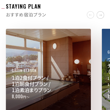
ご来訪前に発熱、咳、倦怠感等の症状があっ
STAYING PLAN
た場合は医療機関にご相談ください。
おすすめ宿泊プラン
ご来館時に発熱等の症状がある場合はご宿
泊をお断りさせて頂く場合もございます。
G
アクリル板での
サーモグラフィで
次亜塩素酸での
飛沫防止
の検温の実施
消毒
GREEN SEASON
1泊2食付プラン /
1泊朝食付プラン /
1泊素泊まりプラン
8,000
1
円～