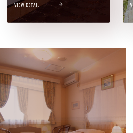
VIEW DETAIL
V