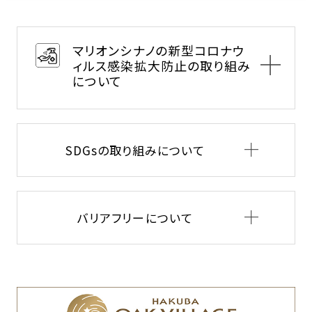
マリオンシナノの新型コロナウ
ィルス感染拡大防止の取り組み
について
SDGsの取り組みについて
ホテル館内にアルコール消毒液等の設置
バリアフリーについて
ホテル入口、ロビー、ELVホール、WC、レスト
ラン、大浴場等各所に設置
ホテル館内施設の消毒の徹底
ホテル館内の共用部分のドアノブやELVボタ
ン、手すり等の定期的な消毒