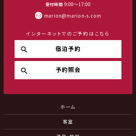
ファミリーに人気なゲレンデです。本格的なモーグ
9:00～17:00
受付時間
ルコースや最近では設置ゲレンデも少ないハーフ
marion@marion-s.com
パイプがあり、中・上級者でもしっかりと遊べるゲ
レンデです。
インターネットでのご予約はこちら
宿泊予約
予約照会
ホーム
白馬岩岳スノーフィールド
ゲレンデまでお車で約10分
客室
若者グループやカップルが目立ち、明るい雰囲気